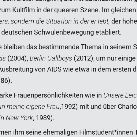
 zum Kultfilm in der queeren Szene. Im gleiche
rs, sondern die Situation in der er lebt,
der hohe
r deutschen Schwulenbewegung etabliert.
e bleiben das bestimmende Thema in seinem 
zis
Berlin Callboys
(2004),
(2012), um nur einig
Ausbreitung von AIDS wie etwa in dem ersten 
86).
Unsere Lei
arke Frauenpersönlichkeiten wie in
bin meine eigene Frau
,1992) mit und über Charl
in New York
, 1989).
men ihm seine ehemaligen Filmstudent*innen 