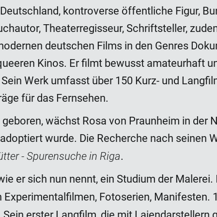
utschland, kontroverse öffentliche Figur, Bu
autor, Theaterregisseur, Schriftsteller, zudem
stmodernen deutschen Films in den Genres Doku
ueeren Kinos. Er filmt bewusst amateurhaft und 
ein Werk umfasst über 150 Kurz- und Langfilm
räge für das Fernsehen.
 geboren, wächst Rosa von Praunheim in der Nä
er adoptiert wurde. Die Recherche nach seinen
tter - Spurensuche in Riga
.
ie er sich nun nennt, ein Studium der Malere
an Experimentalfilmen, Fotoserien, Manifesten.
 Sein erster Langfilm, die mit Laiendarstelle